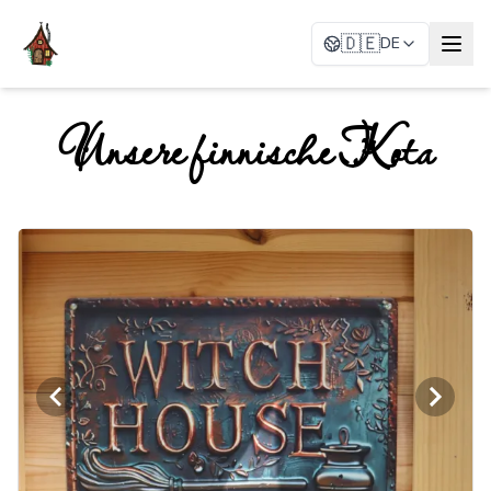
🇩🇪
DE
Unsere finnische Kota